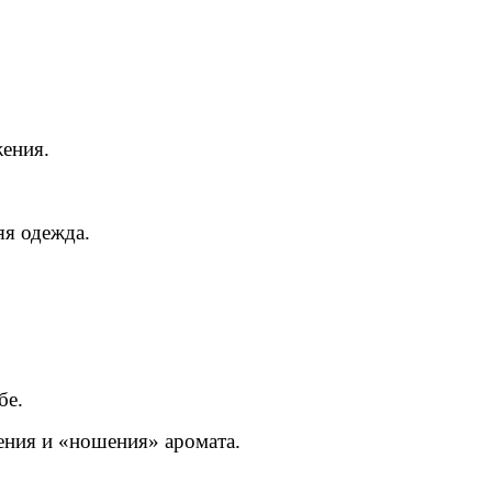
ения.
яя одежда.
бе.
ения и «ношения» аромата.