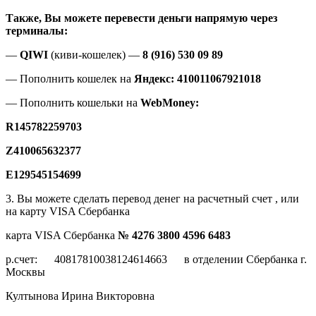
Также, Вы можете перевести деньги напрямую через
терминалы:
—
QIWI
(киви-кошелек) —
8 (916) 530 09 89
— Пополнить кошелек на
Яндекс:
410011067921018
— Пополнить кошельки на
WebMoney:
R145782259703
Z410065632377
E129545154699
3. Вы можете сделать перевод денег на расчетный счет , или
на карту VISA Cбербанка
карта VISA Cбербанка
№ 4276 3800 4596 6483
р.счет: 40817810038124614663 в отделении Сбербанка г.
Москвы
Култынова Ирина Викторовна