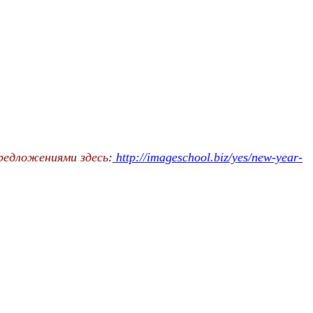
предложениями здесь
:
http://imageschool.biz/yes/new-year-