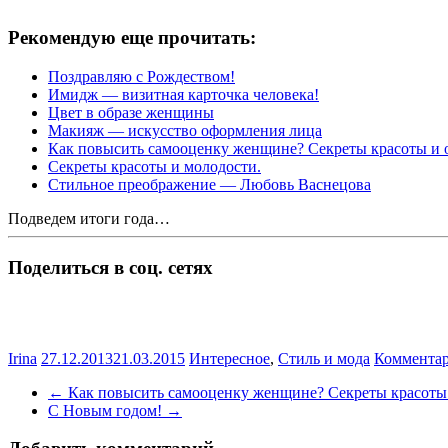
Рекомендую еще прочитать:
Поздравляю с Рождеством!
Имидж — визитная карточка человека!
Цвет в образе женщины
Макияж — искусство оформления лица
Как повысить самооценку женщине? Секреты красоты и 
Секреты красоты и молодости.
Стильное преображение — Любовь Васнецова
Подведем итоги года…
Поделиться в соц. сетях
Irina
27.12.2013
21.03.2015
Интересное
,
Стиль и мода
Комментар
←
Как повысить самооценку женщине? Секреты красоты
С Новым годом!
→