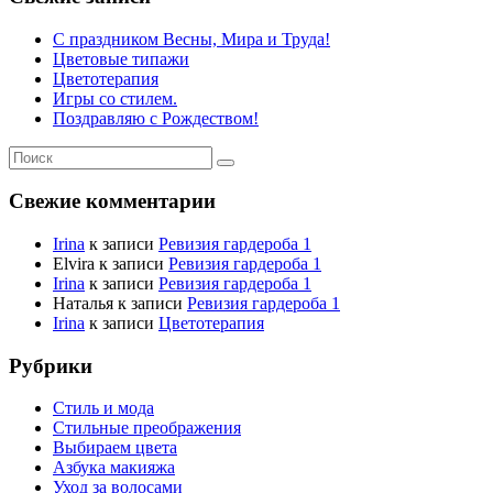
С праздником Весны, Мира и Труда!
Цветовые типажи
Цветотерапия
Игры со стилем.
Поздравляю с Рождеством!
Свежие комментарии
Irina
к записи
Ревизия гардероба 1
Elvira
к записи
Ревизия гардероба 1
Irina
к записи
Ревизия гардероба 1
Наталья
к записи
Ревизия гардероба 1
Irina
к записи
Цветотерапия
Рубрики
Стиль и мода
Стильные преображения
Выбираем цвета
Азбука макияжа
Уход за волосами