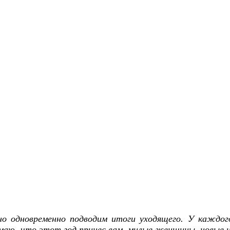
о одновременно подводим итоги уходящего. У каждого 
маю, что этот год принес вам, милые женщины, новые ид