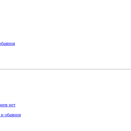
обаяния
иев нет
 и обаяния