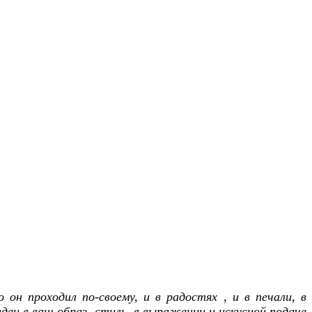
он проходил по-своему, и в радостях , и в печали, в
еи в ваш образ, стиль, в выражении и искусной подаче