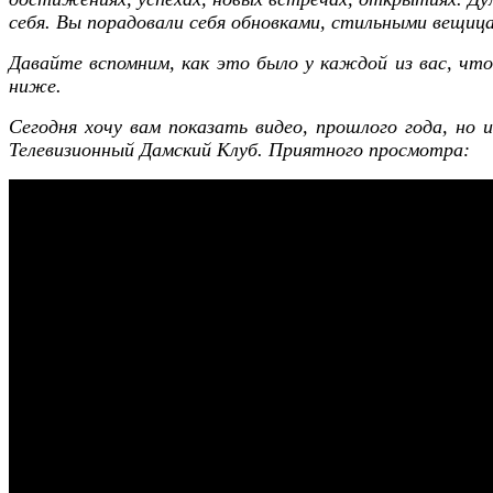
себя. Вы порадовали себя обновками, стильными вещица
Давайте вспомним, как это было у каждой из вас, что 
ниже.
Сегодня хочу вам показать видео, прошлого года, но 
Телевизионный Дамский Клуб. Приятного просмотра: